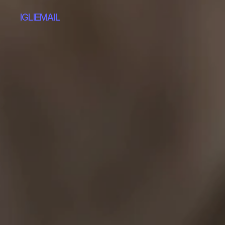
IG
LI
EMAIL