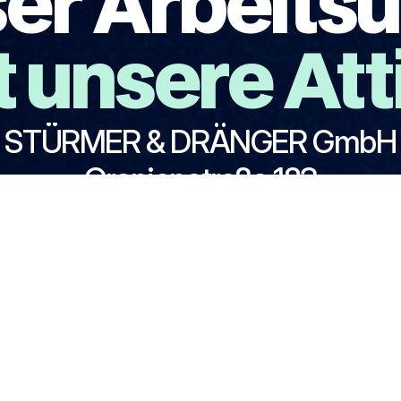
ser Arbeitsu
 unsere Att
STÜRMER & DRÄNGER GmbH
Oranienstraße 183
10999 Berlin
 48 62 47 64
kontakt@stuermer-draeng