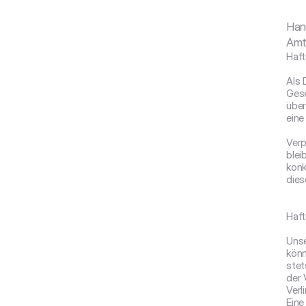
Hand
Amt
Haft
Als 
Gese
über
eine
Verp
blei
konk
dies
Haft
Unse
könn
stet
der 
Verl
Eine