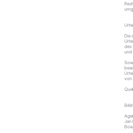
Rech
umge
Urhe
Die 
Urhe
des 
und 
Sowe
beac
Urhe
von 
Quel
Bild
Agen
Jan
Boa