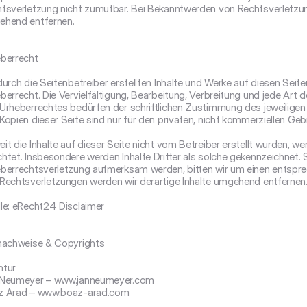
tsverletzung nicht zumutbar. Bei Bekanntwerden von Rechtsverletzung
hend entfernen.

berrecht

durch die Seitenbetreiber erstellten Inhalte und Werke auf diesen Seit
berrecht. Die Vervielfältigung, Bearbeitung, Verbreitung und jede Art 
Urheberrechtes bedürfen der schriftlichen Zustimmung des jeweiligen 
Kopien dieser Seite sind nur für den privaten, nicht kommerziellen Geb
it die Inhalte auf dieser Seite nicht vom Betreiber erstellt wurden, wer
htet. Insbesondere werden Inhalte Dritter als solche gekennzeichnet. S
berrechtsverletzung aufmerksam werden, bitten wir um einen entspre
Rechtsverletzungen werden wir derartige Inhalte umgehend entfernen.
le: eRecht24 Disclaimer

nachweise & Copyrights

tur

 Neumeyer – www.janneumeyer.com

z Arad – www.boaz-arad.com
