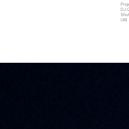
Proj
DJ Q
Shut
UI8