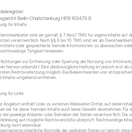
elsregister:

sgericht Berlin-Charlottenburg HRB 163479 B
ung für Inhalte

Diensteanbieter sind wir gemäß § 7 Abs.1 TMG für eigene Inhalte auf d
tzen verantwortlich. Nach §§ 8 bis 10 TMG sind wir als Diensteanbieter
mittelte oder gespeicherte fremde Informationen zu überwachen oder
 rechtswidrige Tätigkeit hinweisen.

flichtungen zur Entfernung oder Sperrung der Nutzung von Informati
ben hiervon unberührt. Eine diesbezügliche Haftung ist jedoch erst ab 
reten Rechtsverletzung möglich. Bei Bekanntwerden von entsprechen
e Inhalte umgehend entfernen.

ung für Links

r Angebot enthält Links zu externen Webseiten Dritter, auf deren Inhalt
en wir für diese fremden Inhalte auch keine Gewähr übernehmen. Für die 
s der jeweilige Anbieter oder Betreiber der Seiten verantwortlich. Die 
Verlinkung auf mögliche Rechtsverstöße überprüft. Rechtswidrige Inha
inkung nicht erkennbar.

 permanente inhaltliche Kontrolle der verlinkten Seiten ist jedoch ohne