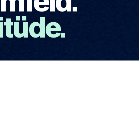
mfeld. 
itüde.
er.de