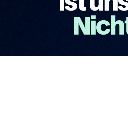
ist un
Nicht
(030)