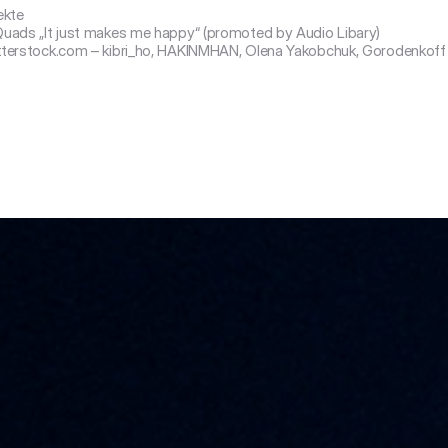
ekte

uads „It just makes me happy“ (promoted by Audio Libary)

terstock.com – kibri_ho, HAKINMHAN, Olena Yakobchuk, Gorodenkoff
