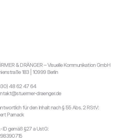
RMER & DRÄNGER – Visuelle Kommunikation GmbH

ienstraße 183 | 10999 Berlin

030) 48 62 47 64

ontakt@stuermer-draenger.de

ntwortlich für den Inhalt nach § 55 Abs. 2 RStV:

rt Parnack

-ID gemäß §27 a UstG:

98390715
