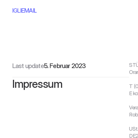
IG
LI
EMAIL
Last update
5. Februar 2023
STÜ
Oran
Impressum
T (
E k
Vera
Robe
USt.
DE2